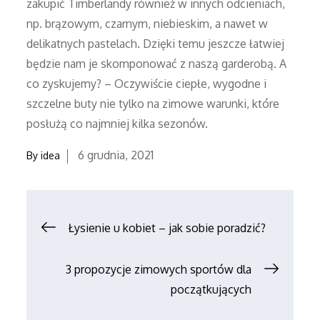
zakupić Timberlandy również w innych odcieniach,
np. brązowym, czarnym, niebieskim, a nawet w
delikatnych pastelach. Dzięki temu jeszcze łatwiej
będzie nam je skomponować z naszą garderobą. A
co zyskujemy? – Oczywiście ciepłe, wygodne i
szczelne buty nie tylko na zimowe warunki, które
posłużą co najmniej kilka sezonów.
Posted
6 grudnia, 2021
By
idea
on
Nawigacja
Łysienie u kobiet – jak sobie poradzić?
wpisu
3 propozycje zimowych sportów dla
początkujących