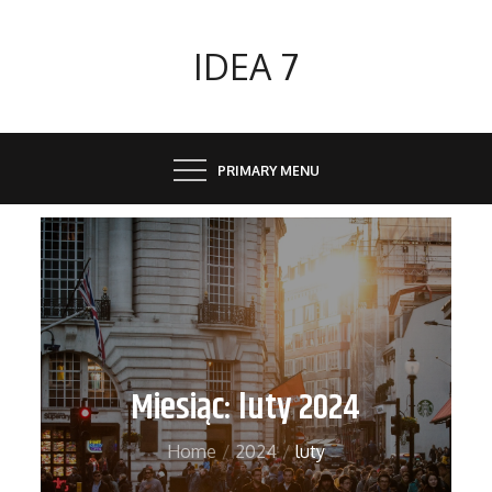
Skip
to
IDEA 7
content
PRIMARY MENU
Miesiąc:
luty 2024
Home
2024
luty