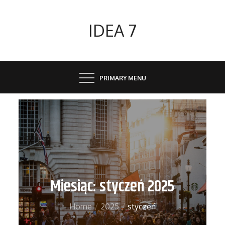
Skip
to
IDEA 7
content
PRIMARY MENU
Miesiąc:
styczeń 2025
Home
2025
styczeń