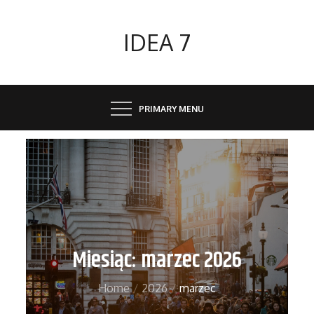
Skip
to
IDEA 7
content
PRIMARY MENU
Miesiąc:
marzec 2026
Home
2026
marzec