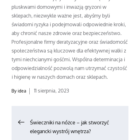
pluskwami domowymi i inwazją gryzoni w
sklepach, niezwykle ważne jest, abyśmy byli
świadomi ryzyka i podejmowali odpowiednie kroki,
aby chronić nasze zdrowie oraz bezpieczeństwo.
Profesjonalne firmy deratyzacyjne oraz świadomość
społeczeństwa są kluczowe dla efektywnej walki z
tymi niechcianymi gośćmi. Wspólna determinacja i
odpowiedzialność pozwolą nam utrzymać czystość
i higienę w naszych domach oraz sklepach.
Posted
11 sierpnia, 2023
By
idea
on
Nawigacja
Świeczniki na nóżce – jak stworzyć
elegancki wystrój wnętrza?