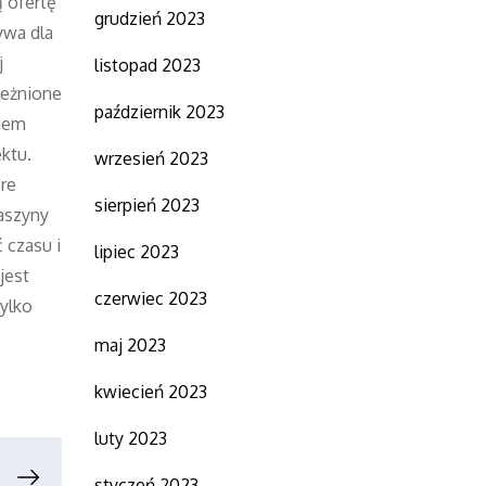
 ofertę
grudzień 2023
ywa dla
j
listopad 2023
leżnione
październik 2023
ajem
ktu.
wrzesień 2023
óre
sierpień 2023
aszyny
 czasu i
lipiec 2023
jest
czerwiec 2023
tylko
maj 2023
kwiecień 2023
luty 2023
styczeń 2023