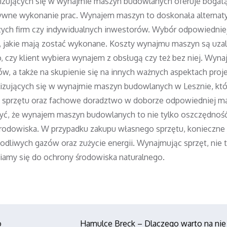
alizujących się w wynajmie maszyn budowlanych oferuje bogatą
ektywne wykonanie prac. Wynajem maszyn to doskonała alternat
zych firm czy indywidualnych inwestorów. Wybór odpowiednie
, jakie mają zostać wykonane. Koszty wynajmu maszyn są uza
 czy klient wybiera wynajem z obsługą czy też bez niej. Wyn
, a także na skupienie się na innych ważnych aspektach proje
jalizujących się w wynajmie maszyn budowlanych w Lesznie, kt
ć sprzętu oraz fachowe doradztwo w doborze odpowiedniej m
zyć, że wynajem maszyn budowlanych to nie tylko oszczędność
 środowiska. W przypadku zakupu własnego sprzętu, konieczne 
odliwych gazów oraz zużycie energii. Wynajmując sprzęt, nie 
iamy się do ochrony środowiska naturalnego.
o
Hamulce Breck – Dlaczego warto na nie