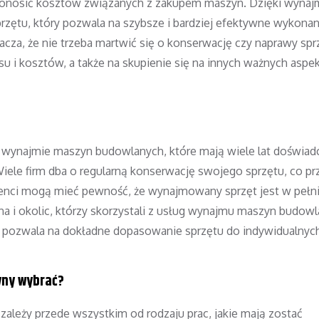
 ponosić kosztów związanych z zakupem maszyn. Dzięki wyna
zętu, który pozwala na szybsze i bardziej efektywne wykonani
acza, że nie trzeba martwić się o konserwację czy naprawy spr
i kosztów, a także na skupienie się na innych ważnych aspe
 w wynajmie maszyn budowlanych, które mają wiele lat doświadc
Wiele firm dba o regularną konserwację swojego sprzętu, co pr
lienci mogą mieć pewność, że wynajmowany sprzęt jest w pełn
na i okolic, którzy skorzystali z usług wynajmu maszyn budowl
co pozwala na dokładne dopasowanie sprzętu do indywidualnyc
yny wybrać?
leży przede wszystkim od rodzaju prac, jakie mają zostać