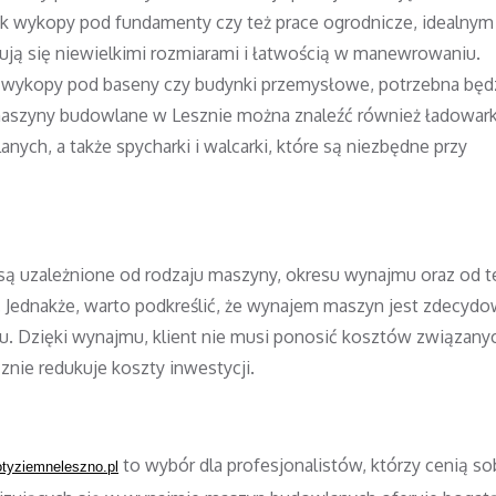
ak wykopy pod fundamenty czy też prace ogrodnicze, idealnym
ują się niewielkimi rozmiarami i łatwością w manewrowaniu.
k wykopy pod baseny czy budynki przemysłowe, potrzebna będ
maszyny budowlane w Lesznie można znaleźć również ładowarki
ych, a także spycharki i walcarki, które są niezbędne przy
 uzależnione od rodzaju maszyny, okresu wynajmu oraz od t
j. Jednakże, warto podkreślić, że wynajem maszyn jest zdecyd
. Dzięki wynajmu, klient nie musi ponosić kosztów związany
nie redukuje koszty inwestycji.
to wybór dla profesjonalistów, którzy cenią so
otyziemneleszno.pl