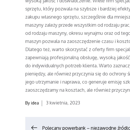
wysoką jakość i doświadczenie. Wiele firm specj
sprzętu, który pozwala na szybsze i bardziej ef
zakupu własnego sprzętu, szczególnie dla mniejs
maszyny zależy przede wszystkim od rodzaju prac
od rodzaju maszyny, okresu wynajmu oraz od tego,
maszyn pozwala na zaoszczędzenie czasu i kosztów
Dlatego też, warto skorzystać z oferty firm spec
zapewniają profesjonalną obsługę, wysoką jakoś
do indywidualnych potrzeb klienta. Warto zaznac
pieniędzy, ale również przyczynia się do ochrony
jego utrzymanie i naprawa, co generuje emisję szk
zaoszczędzamy na kosztach, ale również przyczyn
Posted
3 kwietnia, 2023
By
idea
on
Polecany powerbank – niezawodne źródł