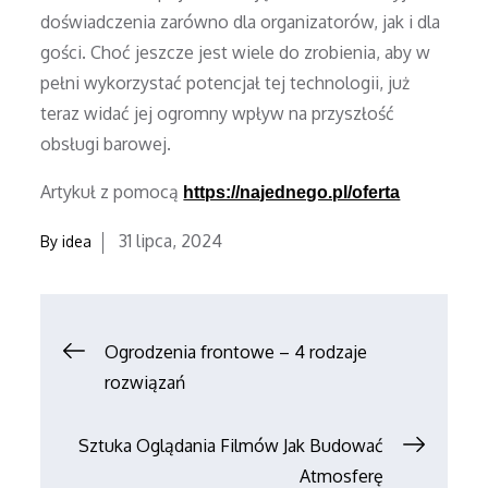
doświadczenia zarówno dla organizatorów, jak i dla
gości. Choć jeszcze jest wiele do zrobienia, aby w
pełni wykorzystać potencjał tej technologii, już
teraz widać jej ogromny wpływ na przyszłość
obsługi barowej.
Artykuł z pomocą
https://najednego.pl/oferta
Posted
31 lipca, 2024
By
idea
on
Nawigacja
Ogrodzenia frontowe – 4 rodzaje
rozwiązań
wpisu
Sztuka Oglądania Filmów Jak Budować
Atmosferę