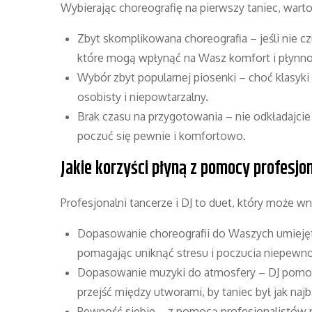
Wybierając choreografię na pierwszy taniec, wart
Zbyt skomplikowana choreografia – jeśli nie czu
które mogą wpłynąć na Wasz komfort i płynno
Wybór zbyt popularnej piosenki – choć klasyki
osobisty i niepowtarzalny.
Brak czasu na przygotowania – nie odkładajcie 
poczuć się pewnie i komfortowo.
Jakie korzyści płyną z pomocy profesjon
Profesjonalni tancerze i DJ to duet, który może 
Dopasowanie choreografii do Waszych umiejęt
pomagając uniknąć stresu i poczucia niepewno
Dopasowanie muzyki do atmosfery – DJ pomoże
przejść między utworami, by taniec był jak najba
Pewność siebie – z pomocą profesjonalistów po