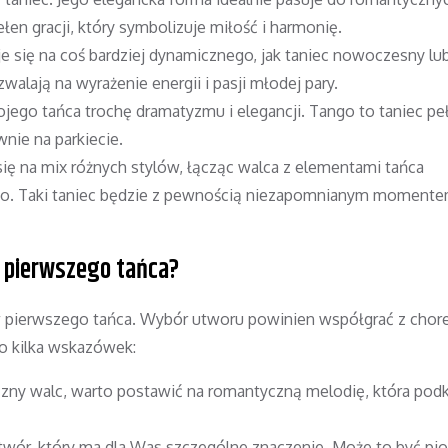
łen gracji, który symbolizuje miłość i harmonię.
e się na coś bardziej dynamicznego, jak taniec nowoczesny lu
alają na wyrażenie energii i pasji młodej pary.
jego tańca trochę dramatyzmu i elegancji. Tango to taniec pe
wnie na parkiecie.
się na mix różnych stylów, łącząc walca z elementami tańca
o. Taki taniec będzie z pewnością niezapomnianym momente
 pierwszego tańca?
 pierwszego tańca. Wybór utworu powinien współgrać z chore
o kilka wskazówek:
zny walc, warto postawić na romantyczną melodię, która podk
wór, który ma dla Was szczególne znaczenie. Może to być pio