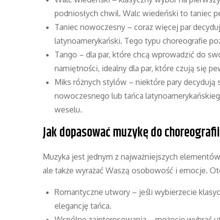
podniosłych chwil. Walc wiedeński to taniec pe
Taniec nowoczesny – coraz więcej par decyduj
latynoamerykański. Tego typu choreografie pozw
Tango – dla par, które chcą wprowadzić do swo
namiętności, idealny dla par, które czują się pe
Miks różnych stylów – niektóre pary decydują 
nowoczesnego lub tańca latynoamerykańskieg
weselu.
Jak dopasować muzykę do choreografii
Muzyka jest jednym z najważniejszych elementów
ale także wyrażać Waszą osobowość i emocje. Ot
Romantyczne utwory – jeśli wybierzecie klasyc
elegancję tańca.
Wspólne zainteresowania – możecie wybrać ut