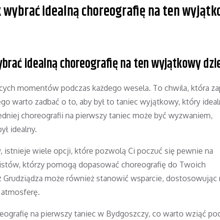
k wybrać idealną choreografię na ten wyjąt
brać idealną choreografię na ten wyjątkowy dzi
jących momentów podczas każdego wesela. To chwila, która z
ego warto zadbać o to, aby był to taniec wyjątkowy, który ideal
edniej choreografii na pierwszy taniec może być wyzwaniem,
ył idealny.
, istnieje wiele opcji, które pozwolą Ci poczuć się pewnie na
alistów, którzy pomogą dopasować choreografię do Twoich
J z Grudziądza może również stanowić wsparcie, dostosowują
 atmosferę.
eografię na pierwszy taniec w Bydgoszczy, co warto wziąć p