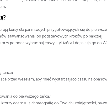
iem.
zy?
ferują kursy dla par młodych przygotowujących się do pierwsz
omów zaawansowania, od podstawowych kroków po bardziej
ktorzy pomogą wybrać najlepszy styl tańca i dopasują go do 
ę tańca?
esiące przed weselem, aby mieć wystarczająco czasu na opano
otowania do pierwszego tańca?
ruktorzy dostosują choreografię do Twoich umiejętności, nawet