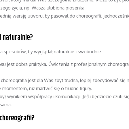
go życia, np. Wasza ulubiona piosenka.
nią wersję utworu, by pasował do choreografii, jednocześni
ł naturalnie?
ilka sposobów, by wyglądał naturalnie i swobodnie:
esu jest dobra praktyka. Ćwiczenia z profesjonalnym choreogr
 choreografia jest dla Was zbyt trudna, lepiej zdecydować się 
ę momentem, niż martwić się o trudne figury.
ył wynikiem współpracy i komunikacji. Jeśli będziecie czuli si
 sama.
choreografii?