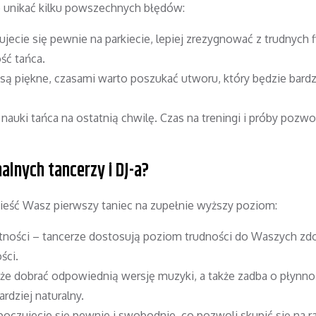
o unikać kilku powszechnych błędów:
jecie się pewnie na parkiecie, lepiej zrezygnować z trudnych f
ść tańca.
 są piękne, czasami warto poszukać utworu, który będzie bardz
nauki tańca na ostatnią chwilę. Czas na treningi i próby pozw
alnych tancerzy i DJ-a?
wnieść Wasz pierwszy taniec na zupełnie wyższy poziom:
ności – tancerze dostosują poziom trudności do Waszych zdo
ści.
 dobrać odpowiednią wersję muzyki, a także zadba o płynno
rdziej naturalny.
czujecie się pewnie i swobodnie, co pozwoli skupić się na ra