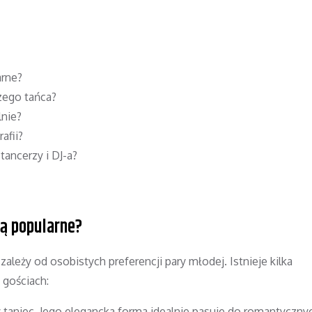
arne?
zego tańca?
lnie?
afii?
tancerzy i DJ-a?
są popularne?
zależy od osobistych preferencji pary młodej. Istnieje kilka
 gościach:
taniec. Jego elegancka forma idealnie pasuje do romantyczny