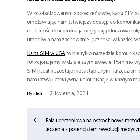
W zglobalizowanym społeczeństwie, karta SIM sta
umożliwiając nam łatwiejszy dostęp do komunikac
mobilność i komunikacja odgrywają kluczową rolę 
umożliwia nam zachowanie łączności w każdej syt
Karta SIM w USA
to nie tylko narzędzie komunikac
funkcjonujemy w dzisiejszym świecie. Pomimo wyz
SIM nadal pozostaje niezastąpionym narzędziem 
nam łatwą i efektywną komunikację w każdym miej
Posted
21 kwietnia, 2024
By
idea
on
Nawigacja
Fala uderzeniowa na ostrogi: nowa meto
leczenia z potencjałem rewolucji medycz