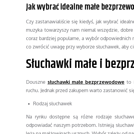
Jak wybrać idealne małe bezprzew
Czy zastanawialiście się kiedyś, jak wybrać ide
muzyka towarzyszy nam niemal wszędzie, dobre
coraz bardziej popularne, a wybór odpowiednic
co zwrócić uwagę przy wyborze słuchawek, aby ci
Słuchawki małe i bezp
Douszne
słuchawki małe bezprzewodowe
to 
ruchu. Jednak przed zakupem warto zastanowić si
Rodzaj słuchawek
Na rynku dostępne są różne rodzaje słuchawek
odpowiadać naszym potrzebom. Istnieją słuchaw
leżą na małżowinach usznych. Wybór zależy od nas