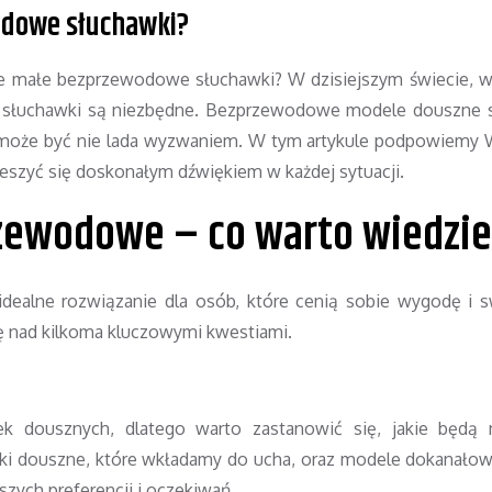
odowe słuchawki?
alne małe bezprzewodowe słuchawki? W dzisiejszym świecie, 
 słuchawki są niezbędne. Bezprzewodowe modele douszne s
h może być nie lada wyzwaniem. W tym artykule podpowiemy
eszyć się doskonałym dźwiękiem w każdej sytuacji.
rzewodowe – co warto wiedzi
idealne rozwiązanie dla osób, które cenią sobie wygodę i
ę nad kilkoma kluczowymi kwestiami.
 dousznych, dlatego warto zastanowić się, jakie będą na
ki douszne, które wkładamy do ucha, oraz modele dokanałow
zych preferencji i oczekiwań.