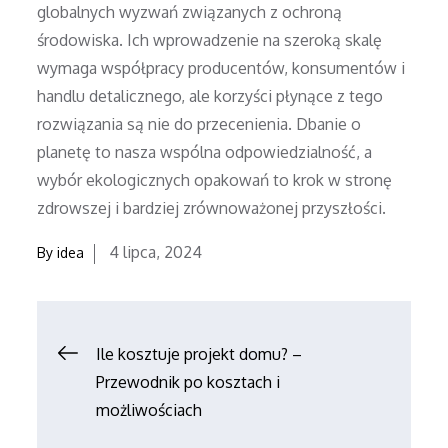
globalnych wyzwań związanych z ochroną
środowiska. Ich wprowadzenie na szeroką skalę
wymaga współpracy producentów, konsumentów i
handlu detalicznego, ale korzyści płynące z tego
rozwiązania są nie do przecenienia. Dbanie o
planetę to nasza wspólna odpowiedzialność, a
wybór ekologicznych opakowań to krok w stronę
zdrowszej i bardziej zrównoważonej przyszłości.
Posted
4 lipca, 2024
By
idea
on
Nawigacja
Ile kosztuje projekt domu? –
Przewodnik po kosztach i
wpisu
możliwościach