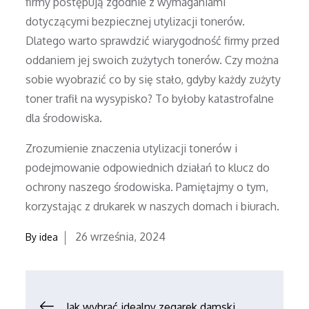
firmy postępują zgodnie z wymaganiami
dotyczącymi bezpiecznej utylizacji tonerów.
Dlatego warto sprawdzić wiarygodność firmy przed
oddaniem jej swoich zużytych tonerów. Czy można
sobie wyobrazić co by się stało, gdyby każdy zużyty
toner trafił na wysypisko? To byłoby katastrofalne
dla środowiska.
Zrozumienie znaczenia utylizacji tonerów i
podejmowanie odpowiednich działań to klucz do
ochrony naszego środowiska. Pamiętajmy o tym,
korzystając z drukarek w naszych domach i biurach.
Posted
26 września, 2024
By
idea
on
Nawigacja
Jak wybrać idealny zegarek damski