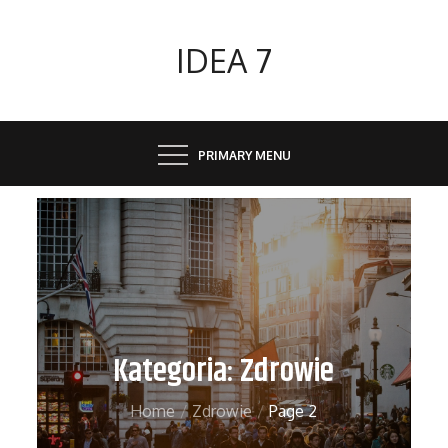
Skip
to
IDEA 7
content
PRIMARY MENU
Kategoria:
Zdrowie
Home
Zdrowie
Page 2